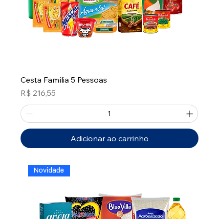
Cesta Família 5 Pessoas
Preço
R$ 216,55
Adicionar ao carrinho
Novidade