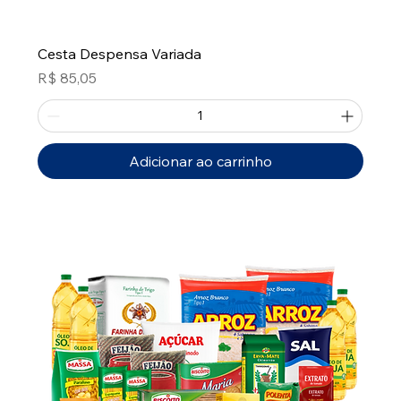
Cesta Despensa Variada
Preço
R$ 85,05
Adicionar ao carrinho