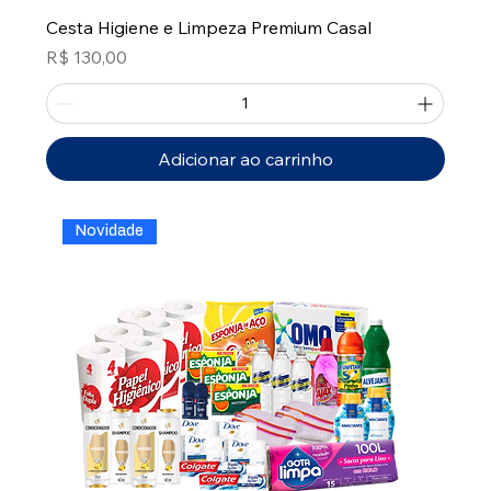
Cesta Higiene e Limpeza Premium Casal
Preço
R$ 130,00
Adicionar ao carrinho
Novidade