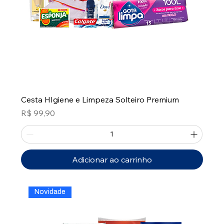
Cesta HIgiene e Limpeza Solteiro Premium
Preço
R$ 99,90
Adicionar ao carrinho
Novidade