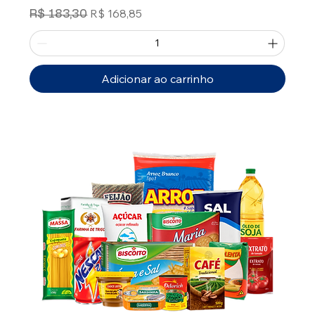
Preço normal
Preço promocional
R$ 168,85
R$ 183,30
Adicionar ao carrinho