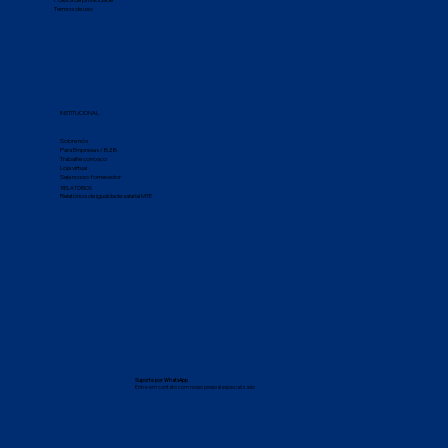
Política de privacidade
Termos de uso
INSTITUCIONAL
Sobre nós
Para Empresas / B2B
Trabalhe conosco
Loja virtual
Seja nosso fornecedor
RELATÓRIOS
Relatórios de igualdade salarial MTE
Suporte por WhatsApp
Entre em contato com nosso pessoal especializado