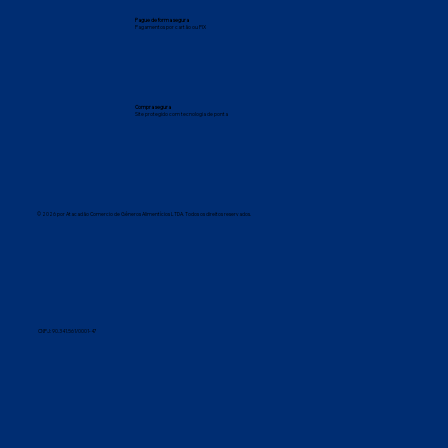
Pague de forma segura
Pagamentos por cartão ou PIX
Compra segura
Site protegido com tecnologia de ponta
© 2026 por Atacadão Comercio de Gêneros Alimentícios LTDA. Todos os direitos reservados.
CNPJ: 90.341.561/0001-47