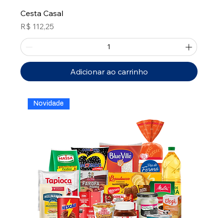
Cesta Casal
Preço
R$ 112,25
Adicionar ao carrinho
Novidade