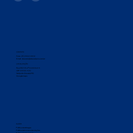
CONTATO
Fone - (51) 3462-0002
E-mail - atacado@atacadaors.com.br
LOCALIZAÇÃO
Rod. RS118 | nº10.000 Km14
CEP: 94100-420
Neópolis-Gravataí/RS
Google maps
AJUDA
Política de entregas
Política de trocas e devoluções