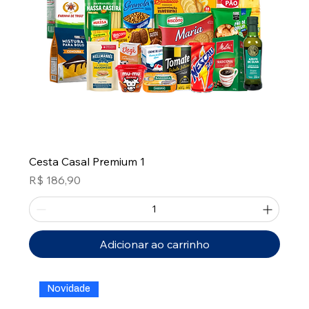
Cesta Casal Premium 1
Preço
R$ 186,90
Adicionar ao carrinho
Novidade