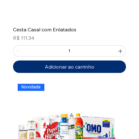
Cesta Casal com Enlatados
Preço
R$ 111,34
Adicionar ao carrinho
Novidade