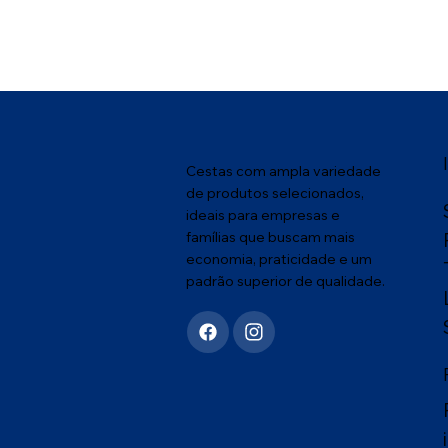
Cestas com ampla variedade
de produtos selecionados,
ideais para empresas e
famílias que buscam mais
economia, praticidade e um
padrão superior de qualidade.