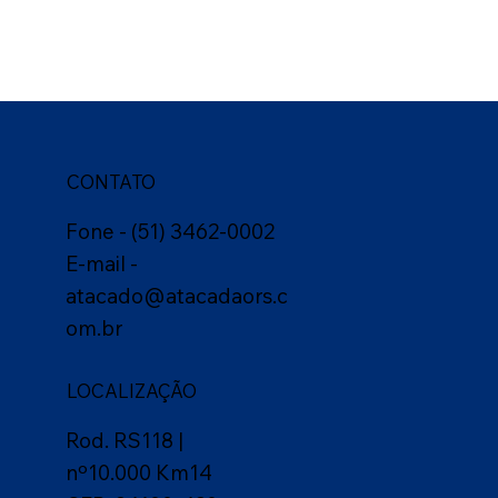
CONTATO
Fone - (51) 3462-0002
E-mail -
atacado@atacadaors.c
om.br
LOCALIZAÇÃO
Rod. RS118 |
nº10.000 Km14