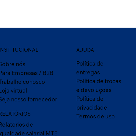
INSTITUCIONAL
AJUDA
Política de
Sobre nós
entregas
Para Empresas / B2B
Política de trocas
Trabalhe conosco
e devoluções
Loja virtual
Política de
Seja nosso fornecedor
privacidade
RELATÓRIOS
Termos de uso
Relatórios de
igualdade salarial MTE