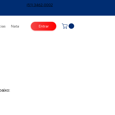
(51) 3462-0002
Entrar
cias
Natal
aixo: