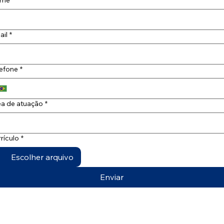
me
*
ail
*
lefone
*
ea de atuação
*
rículo
*
Escolher arquivo
Enviar