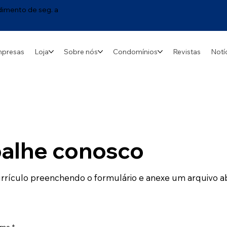
dimento de seg. a
mpresas
Loja
Sobre nós
Condomínios
Revistas
Notí
balhe conosco
urrículo preenchendo o formulário e anexe um arquivo ab