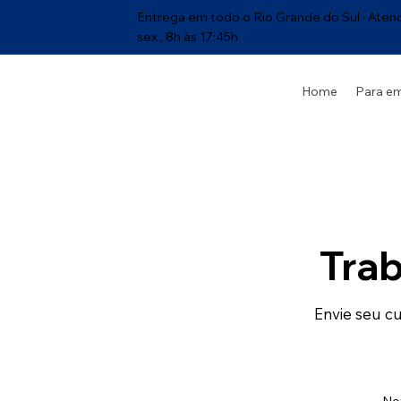
Entrega em todo o Rio Grande do Sul · Aten
sex., 8h às 17:45h
Home
Para e
Tra
Envie seu c