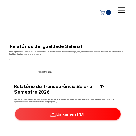
Relatórios de Igualdade Salarial
Em cumprimento à Lei nº 14.611/2023 e às diretrizes do Ministério do Trabalho e Emprego (MTE), disponibilizamos abaixo os Relatórios de Transparência e
Igualdade Salarial entre mulheres e homens.
1° SEMESTRE - 2026
Relatório de Transparência Salarial — 1º
Semestre 2026
Relatório de Transparência e Igualdade Salarial entre Mulheres e Homens do primeiro semestre de 2026, conforme Lei nº 14.611/2023 e
regulamentação do Ministério do Trabalho e Emprego (MTE).
Baixar em PDF