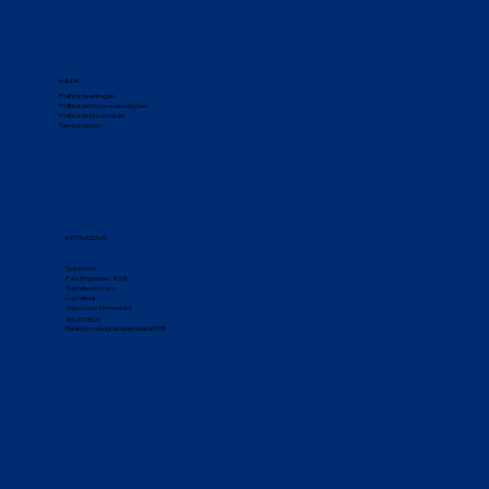
AJUDA
Política de entregas
Política de trocas e devoluções
Política de privacidade
Termos de uso
INSTITUCIONAL
Sobre nós
Para Empresas / B2B
Trabalhe conosco
Loja virtual
Seja nosso fornecedor
RELATÓRIOS
Relatórios de igualdade salarial MTE