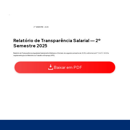
2° SEMESTRE - 2025
Relatório de Transparência Salarial — 2º
Semestre 2025
Relatório de Transparência e Igualdade Salarial entre Mulheres e Homens do segundo semestre de 2025, conforme Lei nº 14.611/2023 e
regulamentação do Ministério do Trabalho e Emprego (MTE).
Baixar em PDF