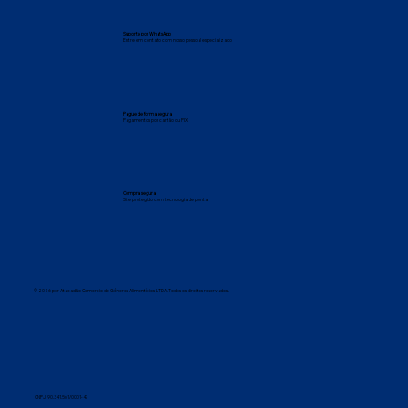
Suporte por WhatsApp
Entre em contato com nosso pessoal especializado
Pague de forma segura
Pagamentos por cartão ou PIX
Compra segura
Site protegido com tecnologia de ponta
© 2026 por Atacadão Comercio de Gêneros Alimentícios LTDA. Todos os direitos reservados.
CNPJ: 90.341.561/0001-47