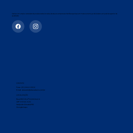
Cestas com ampla variedade de produtos selecionados, ideais para empresas e famílias que buscam mais economia, praticidade e um padrão superior de
qualidade.
CONTATO
Fone - (51) 3462-0002
E-mail - atacado@atacadaors.com.br
LOCALIZAÇÃO
Rod. RS118 | nº10.000 Km14
CEP: 94100-420
Neópolis-Gravataí/RS
Google maps