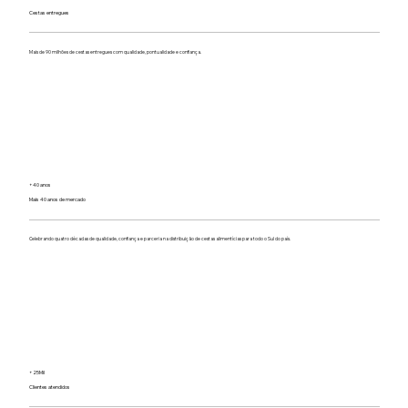
Cestas entregues
Mais de 90 milhões de cestas entregues com qualidade, pontualidade e confiança.
+40 anos
Mais 40 anos de mercado
Celebrando quatro décadas de qualidade, confiança e parceria na distribuição de cestas alimentícias para todo o Sul do país.
+25Mil
Clientes atendidos