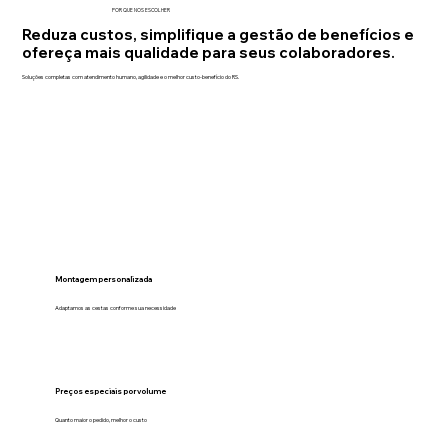
POR QUE NOS ESCOLHER
Reduza custos, simplifique a gestão de benefícios e
ofereça mais qualidade para seus colaboradores.
Soluções completas com atendimento humano, agilidade e o melhor custo-benefício do RS.
Montagem personalizada
Adaptamos as cestas conforme sua necessidade
Preços especiais por volume
Quanto maior o pedido, melhor o custo