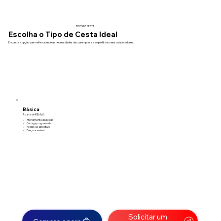
TIPOS DE CESTA
Escolha o Tipo de Cesta Ideal
Encontre a opção que melhor atende às necessidades da sua empresa e ao perfil dos seus colaboradores.
Básica
A partir de R$63,65
✓
Atendimento dedicado
✓
Entrega programada
✓
Acesso ao aplicativo
✓
Preço acessível
Solicitar um