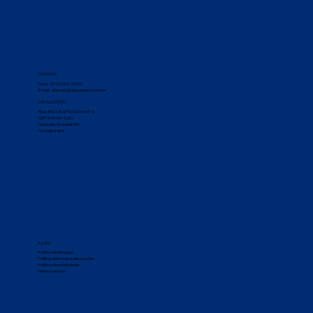
CONTATO
Fone - (51) 3462-0002
E-mail - atacado@atacadaors.com.br
LOCALIZAÇÃO
Rod. RS118 | nº10.000 Km14
CEP: 94100-420
Neópolis-Gravataí/RS
Google maps
AJUDA
Política de entregas
Política de trocas e devoluções
Política de privacidade
Termos de uso