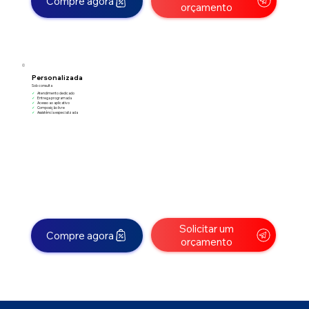
Compre agora
orçamento
Personalizada
Sob consulta
✓
Atendimento dedicado
✓
Entrega programada
✓
Acesso ao aplicativo
✓
Composição livre
✓
Assistência especializada
Solicitar um
Compre agora
orçamento