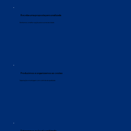
Receba uma proposta personalizada
Montamos a melhor opção para sua necessidade.
Produzimos e organizamos as cestas
Separação e montagem com controle de qualidade.
Entregamos no local combinado