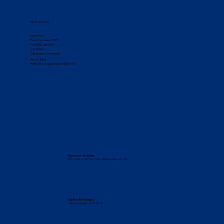
INSTITUCIONAL
Sobre nós
Para Empresas / B2B
Trabalhe conosco
Loja virtual
Seja nosso fornecedor
RELATÓRIOS
Relatórios de igualdade salarial MTE
Suporte por WhatsApp
Entre em contato com nosso pessoal especializado
Pague de forma segura
Pagamentos por cartão ou PIX