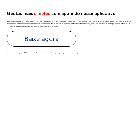
Gestão mais
simples
com apoio do nosso aplicativo
Além da qualidade dos produtos e da logística eficiente, sua empresa conta com o apoio do nosso aplicativo, com mais de 40 mil usuários ativos, para facilitar a gestão
do benefício. Por meio dele, os colaboradores podem consultar as cestas disponíveis, verificar a data de retirada, acessar o histórico de entregas e apresentar um QR
Code para receber a cesta, sem necessidade de vale cesta em papel.
Baixe agora
Mais praticidade para o RH, mais controle na operação e mais segurança no processo de entrega.