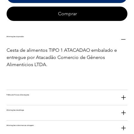
Comprar
Informações do produto
Cesta de alimentos TIPO 1 ATACADAO embalado e 
entregue por Atacadão Comercio de Gêneros 
Alimentícios LTDA.
Política de Trocas e Devoluções
Informações de entrega
Informações sobre marcas e imagem