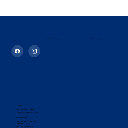
Cestas com ampla variedade de produtos selecionados, ideais para empresas e famílias que buscam mais economia, praticidade e um padrão superior de
qualidade.
CONTATO
Fone - (51) 3462-0002
E-mail - atacado@atacadaors.com.br
LOCALIZAÇÃO
Rod. RS118 | nº10.000 Km14
CEP: 94100-420
Neópolis-Gravataí/RS