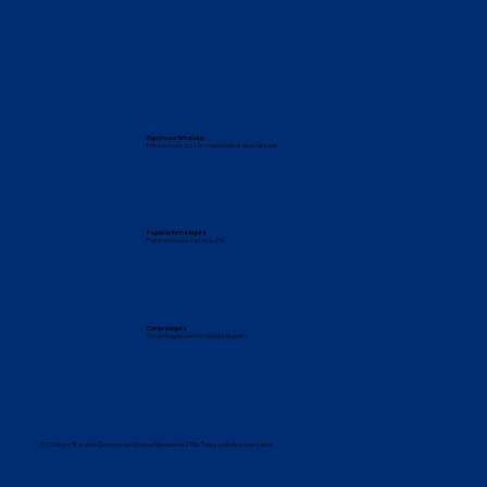
Suporte por WhatsApp
Entre em contato com nosso pessoal especializado
Pague de forma segura
Pagamentos por cartão ou PIX
Compra segura
Site protegido com tecnologia de ponta
© 2026 por Atacadão Comercio de Gêneros Alimentícios LTDA. Todos os direitos reservados.