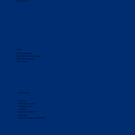
Google maps
AJUDA
Política de entregas
Política de trocas e devoluções
Política de privacidade
Termos de uso
INSTITUCIONAL
Sobre nós
Para Empresas / B2B
Trabalhe conosco
Loja virtual
Seja nosso fornecedor
RELATÓRIOS
Relatórios de igualdade salarial MTE