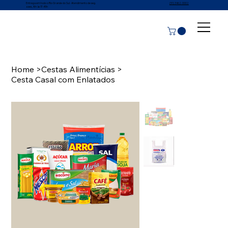
Entrega em todo o Rio Grande do Sul · Atendimento de seg.
(51) 3462-0002
a sex., 8h às 17:45h
Home
>
Cestas Alimentícias
>
Cesta Casal com Enlatados