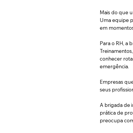
Mais do que u
Uma equipe pr
em momentos c
Para o RH, a 
Treinamentos,
conhecer rota
emergência.
Empresas que
seus profissi
A brigada de 
prática de pr
preocupa com