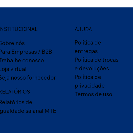
INSTITUCIONAL
AJUDA
Política de
Sobre nós
entregas
Para Empresas / B2B
Política de trocas
Trabalhe conosco
e devoluções
Loja virtual
Política de
Seja nosso fornecedor
privacidade
RELATÓRIOS
Termos de uso
Relatórios de
igualdade salarial MTE