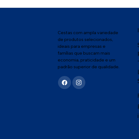
Cestas com ampla variedade
de produtos selecionados,
ideais para empresas e
famílias que buscam mais
economia, praticidade e um
padrão superior de qualidade.