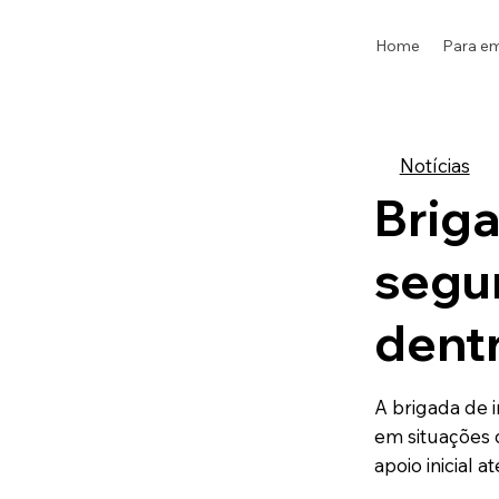
Home
Para e
Notícias
Briga
segu
dent
A brigada de 
em situações 
apoio inicial a