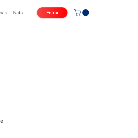
Entrar
cias
Natal
r
 e