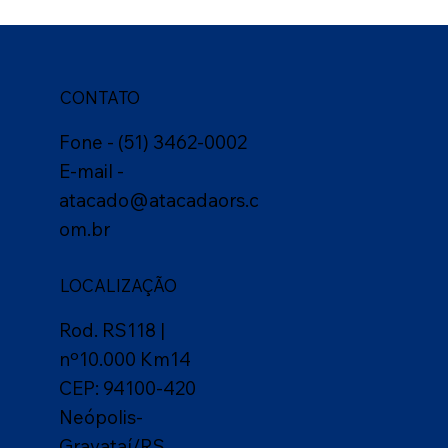
CONTATO
Fone - (51) 3462-0002
E-mail -
atacado@atacadaors.c
om.br
LOCALIZAÇÃO
Rod. RS118 |
nº10.000 Km14
CEP: 94100-420
Neópolis-
Gravataí/RS