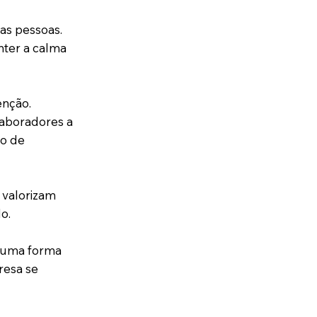
as pessoas.
nter a calma
enção.
laboradores a
so de
 valorizam
o.
é uma forma
resa se