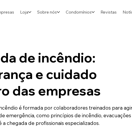
mpresas
Loja
Sobre nós
Condomínios
Revistas
Notí
da de incêndio:
rança e cuidado
ro das empresas
incêndio é formada por colaboradores treinados para agi
de emergência, como princípios de incêndio, evacuações
té a chegada de profissionais especializados.