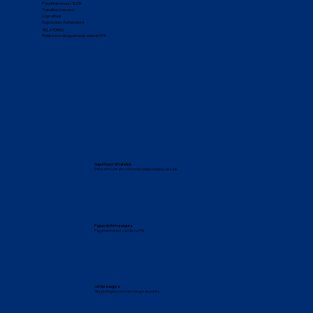
Para Empresas / B2B
Trabalhe conosco
Loja virtual
Seja nosso fornecedor
RELATÓRIOS
Relatórios de igualdade salarial MTE
Suporte por WhatsApp
Entre em contato com nosso pessoal especializado
Pague de forma segura
Pagamentos por cartão ou PIX
Compra segura
Site protegido com tecnologia de ponta