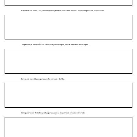
Atendimento corporativo
Atendimento especializado para compras de grande escala, com qualidade e praticidade para seus colaboradores.
Loja virtual segura
Compre cestas para você e sua família com poucos cliques, em um ambiente virtual seguro.
Atendimento por WhatsApp
Consultoria especializada para suporte, compras e dúvidas.
Entrega agendada
Entrega planejada, eficiente e pontual para sua cesta chegar no dia e horário combinados.