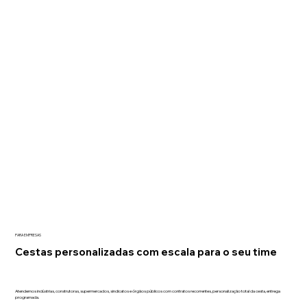
PARA EMPRESAS
Cestas personalizadas com escala para o seu time
Atendemos indústrias, construtoras, supermercados, sindicatos e órgãos públicos com contratos recorrentes, personalização total da cesta, entrega
programada.