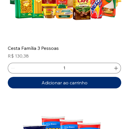
Cesta Família 3 Pessoas
Preço
R$ 130,38
Adicionar ao carrinho