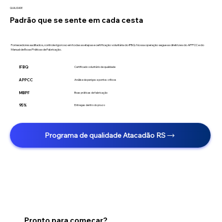
QUALIDADE
Padrão que se sente em cada cesta
Fornecedores auditados, controle rigoroso em todas as etapas e certificação voluntária do IFBQ. Nossa operação segue as diretrizes do APPCC e do
Manual de Boas Práticas de Fabricação.
IFBQ
Certificado voluntário de qualidade
APPCC
Análise de perigos e pontos críticos
MBPF
Boas práticas de fabricação
95%
Entregas dentro do prazo
Programa de qualidade Atacadão RS
Pronto para começar?