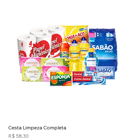
Cesta Limpeza Completa
Preço
R$ 58,30