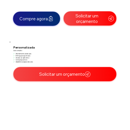
Solicitar um
Compre agora
orçamento
Personalizada
Sob consulta
✓
Atendimento dedicado
✓
Entrega programada
✓
Acesso ao aplicativo
✓
Composição livre
✓
Assistência especializada
Solicitar um orçamento