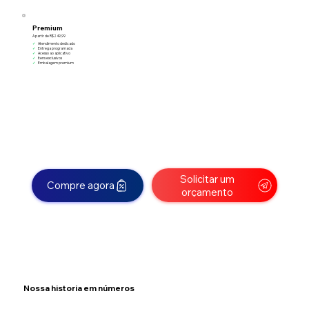
Premium
A partir de R$249,99
✓
Atendimento dedicado
✓
Entrega programada
✓
Acesso ao aplicativo
✓
Itens exclusivos
✓
Embalagem premium
Solicitar um
Compre agora
orçamento
Nossa historia em números