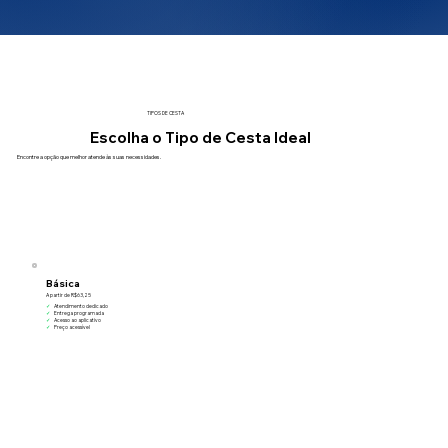
TIPOS DE CESTA
Escolha o Tipo de Cesta Ideal
Encontre a opção que melhor atende às suas necessidades.
Básica
A partir de R$63,25
✓
Atendimento dedicado
✓
Entrega programada
✓
Acesso ao aplicativo
✓
Preço acessível