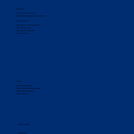
CONTATO
Fone - (51) 3462-0002
E-mail - atacado@atacadaors.com.br
LOCALIZAÇÃO
Rod. RS118 | nº10.000 Km14
CEP: 94100-420
Neópolis-Gravataí/RS
Google maps
AJUDA
Política de entregas
Política de trocas e devoluções
Política de privacidade
Termos de uso
INSTITUCIONAL
Sobre nós